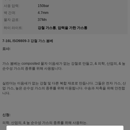
사용 압력:
150bar
벽 간격:
4.7mm
물자 급료:
37Mn
강철 가스통
압력을 가한 가스통
하이 라이트:
,
7-16L ISO9809-3 강철 가스 봄베
묘사:
가스 봄베는 composited 물자 이음새가 없는 강철로 만들고, & 의학, 산업의, & 높
순수성 가스의 종류를 위해 사용됩니다.
실린더는 이음새가 없는 강철 및 다른 복합 재료로 만듭니다. 그들은 전자 가스, 산
업 가스, 높은 순수성 가스의 종류를 위해 이용됩니다. 수송과 저축을 위해 안전합
니다.
신청:
의학, 산업의, & 높 순수성 가스의 종류를 위해 사용하는.