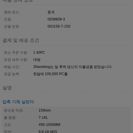
원래 장소:
중국
인증:
ISO9809-3
모델 번호:
ISO159-7-150
결제 및 배송 조건
최소 주문 수량:
1 40FC
포장 세부 사항:
대량
배달 시간:
30working는 일 후에 당신의 지불금을 받았습니다
공급 능력:
한달에 100,000 PC를
설명
압축 기체 실린더
밖으로 직경:
159mm
물 용량:
7-16L
고도:
495-1000MM
무게:
9.8-18.4KG