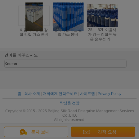
이음새가 없는 강
선택적인 색깔 산
25L - 52L 이음새
파란 색깔
철 강철 가스 봄베
업 가스 봄베
가 없는 강철은 높
새가 없는
은 순수성 가스
축 가스 가
ISO9809-1를 위한
- 22.3L IS
가스 봄베를 압축
를 주문을
합니다
만들었
언어를 바꾸십시오
Korean
홈
|
회사 소개
|
저희에게 연락주세요
|
사이트맵
|
Privacy Policy
탁상용 전망
Copyright © 2015 - 2025 Beijing Silk Road Enterprise Management Services
Co.,LTD.
All rights reserved.
문자 보내
견적 요청