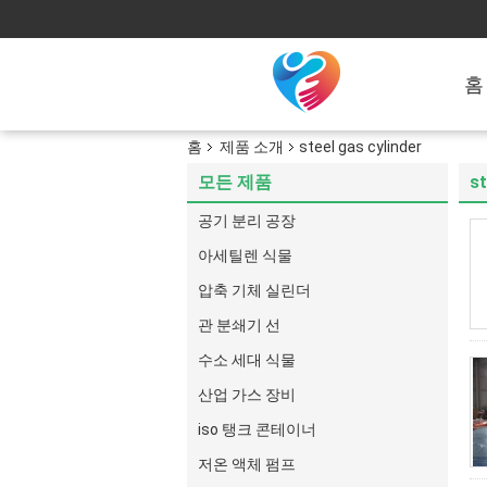
홈
홈
제품 소개
steel gas cylinder
모든 제품
st
공기 분리 공장
아세틸렌 식물
압축 기체 실린더
관 분쇄기 선
수소 세대 식물
산업 가스 장비
iso 탱크 콘테이너
저온 액체 펌프