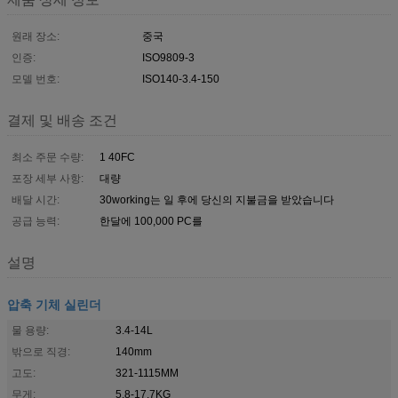
원래 장소:
중국
인증:
ISO9809-3
모델 번호:
ISO140-3.4-150
결제 및 배송 조건
최소 주문 수량:
1 40FC
포장 세부 사항:
대량
배달 시간:
30working는 일 후에 당신의 지불금을 받았습니다
공급 능력:
한달에 100,000 PC를
설명
압축 기체 실린더
물 용량:
3.4-14L
밖으로 직경:
140mm
고도:
321-1115MM
무게:
5.8-17.7KG