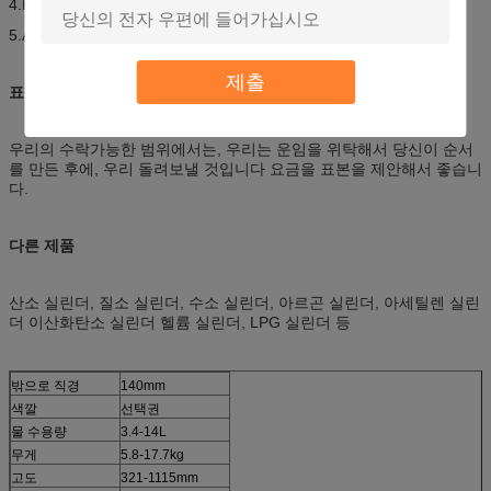
4.Hydraulic 테스트.
5.Air 견고 시험.
제출
표본
우리의 수락가능한 범위에서는, 우리는 운임을 위탁해서 당신이 순서
를 만든 후에, 우리 돌려보낼 것입니다 요금을 표본을 제안해서 좋습니
다.
다른 제품
산소 실린더, 질소 실린더, 수소 실린더, 아르곤 실린더, 아세틸렌 실린
더 이산화탄소 실린더 헬륨 실린더, LPG 실린더 등
밖으로 직경
140mm
색깔
선택권
물 수용량
3.4-14L
무게
5.8-17.7kg
고도
321-1115mm