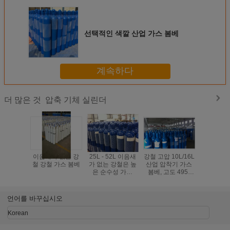
선택적인 색깔 산업 가스 봄베
계속하다
압축 기체 실린더
더 많은 것
이음새가 없는 강
25L - 52L 이음새
강철 고압 10L/16L
파란 색깔
철 강철 가스 봄베
가 없는 강철은 높
산업 압착기 가스
새가 없는
은 순수성 가스
봄베, 고도 495-
축 가스 가
ISO9809-1를 위한
1000MM
- 22.3L IS
가스 봄베를 압축
를 주문을
합니다
만들었
언어를 바꾸십시오
Korean