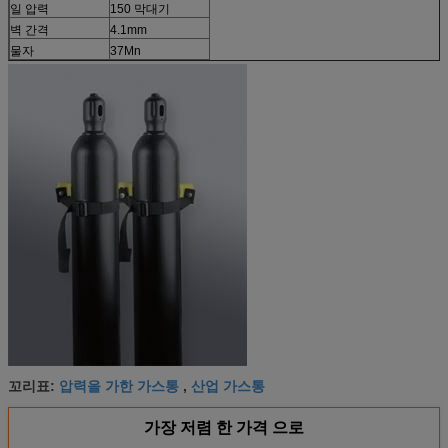
일 압력
150 막대기
벽 간격
4.1mm
물자
37Mn
압력을 가한 가스통
산업 가스통
꼬리표:
,
가장 저렴 한 가격 으로