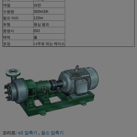
색깔
파란
수용량
300m3/h
펌프 머리
120m
유형
원심 펌프
증명서
ISO
매체
물
포장
나무로 되는 케이스
o2 압축기
질소 압축기
꼬리표:
,