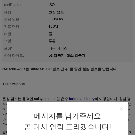
certification:
ISO
유형:
원심 펌프
수용 인원:
300m3/h
펌프 머리:
120M
매질:
물
색깔:
푸른
포장:
나무 케이스
o2 압축기
질소 압축기
하이 라이트:
,
BJD280-43*3는 300M3/h 120 펌프 맨 위 물 중간 원심 펌프를 만듭니다
1.description
원심 펌프는 동적인 axisymmetric 일 흡수
turbomachinery
의 아강입니다. 원심 펌
프는 유체 흐름의 유체역학 에너지에 회전 운동 에너지의 변환에 의해 액체를 수송
하기 위하여 사용됩니다. 회전 에너지는 엔진 또는 전동기에서 전형적으로 옵니다.
메시지를 남겨주세요
액체는 바깥쪽에 광선으로 흐르는 임펠러 어디에에서 나가는지 펌프 임펠러에 따
라 들어가거나 자전 축선에 접근하고에 의해 유포자 또는
벌류트
약실 (케이싱)로,
가속됩니다.
곧 다시 연락 드리겠습니다!
일반적인 용도는 물, 하수 오물, 농업, 석유 및 석유화학 양수를 포함합니다. 원심 펌