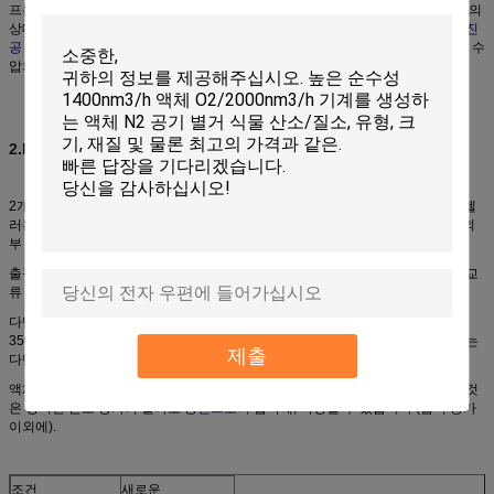
프는 그들의 높은 흐름율 기능, 거친 해결책 겸용성, 섞는 잠재력, 뿐 아니라 그들의
상대적으로 간단한 기술설계를 위해 수시로 선택됩니다.
원심 팬은
통용됩니다
진
공 청소기를
실행하기 위하여. 원심 펌프의 반전 기능은 기계적인 회전 에너지로 수
압의 전위 에너지를 개조하는
물 터빈
입니다.
2.Multistage
원심 펌프
2개 이상 임펠러를 포함하는 원심 펌프는 다단식 원심 펌프이라고 칭합니다. 임펠
러는 동일한 갱구 또는 다른 갱구에 거치될지도 모릅니다. 각 단계에서, 액체는 외
부 직경에 출력에 그것의 방법을 만들기 전에 센터에 지시됩니다.
출구에 더 높은 압력을 위해, 임펠러는 시리즈에서 연결될 수 있습니다. 더 높은 교
류 산출을 위해, 임펠러는 와 동시에 연결될 수 있습니다.
다단식 원심 펌프의 일반적인 신청은
보일러 feedwater 펌프
입니다. 예를 들면,
350 MW 단위는 2개의 feedpumps를 와 동시에 요구할 것입니다. 각 feedpump는
제출
다단식 원심 펌프이어 150 l/s를 21 MPa에 생성하.
액체로 옮겨진 모든 에너지는 임펠러를 모는 역학적 에너지에서 파생됩니다. 이것
은 경미한 온도 증가의 결과로
등엔트로피
압축에, 측정될 수 있습니다 (압력 증가
이외에).
조건
새로운