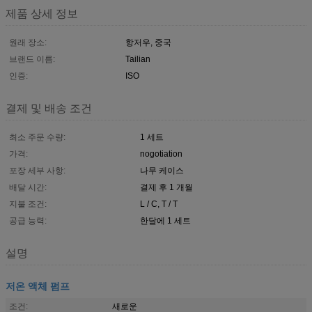
제품 상세 정보
원래 장소:
항저우, 중국
브랜드 이름:
Tailian
인증:
ISO
결제 및 배송 조건
최소 주문 수량:
1 세트
가격:
nogotiation
포장 세부 사항:
나무 케이스
배달 시간:
결제 후 1 개월
지불 조건:
L / C, T / T
공급 능력:
한달에 1 세트
설명
저온 액체 펌프
조건:
새로운