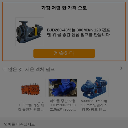
가장 저렴 한 가격 으로
BJD280-43*3는 300M3/h 120 펌프
맨 위 물 중간 원심 펌프를 만듭니다
계속하다
저온 액체 펌프
더 많은 것
TL -400 API 증명
바닷물 중간 모형
500m3/h 1600kg
3SY55-16.
서 3.5"를 가진 세
HTDY200-250*8
530mm 임펠러 직
름 매체 A
겹 플런저 펌프 플
210m3/h 2000m
경 95 펌프 맨 위
16.8m3/h 
런저 600-
펌프 머리 20mpa
원심 펌프
일 압력
30000L/H
출력 압력 원심 펌
프
언어를 바꾸십시오