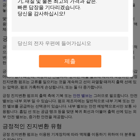
긍정 진지변환 펌프는 조정 총계를 덫을 놓고 (전치) 유동성 배출관으로 양을 덫을
놓은 강제해서 움직입니다.
몇몇 긍정 진지변환 펌프는 흡입 측에 확장 구멍 및 출력 측에 감소하는 구멍을 이
용합니다. 흡입 측에 구멍으로 펌프로 액체 교류는 확장하고 구멍이 쓰러지는 때 액
체는 출력에서 흐릅니다. 양은 가동의 각 주기를 통해서 일정합니다.
긍정 진지변환 펌프 행동과 안전
긍정 진지변환 펌프는,
원심 roto
동적인 펌프와는 다른, 상관없이 출력 압력 이론적
으로 주어진 속도 (RPM)로 동일한 교류를 일으킬 수 있습니다. 따라서, 긍정 진지
변환 펌프는
일정한 교류 기계
입니다. 그러나, 압력 증가로 내부 누설에 있는 경미
제출
한 증가는 정말 일정한 흐름율을 방지합니다.
긍정 진지변환 펌프는 펌프의 출력 측에 닫히는 벨브에 대하여 원심 펌프 같이 마감
머리가 없기 때문에, 작동하면 안됩니다. 닫히는 배출 밸브에 대하여 작동하는 긍정
진지변환 펌프는 교류를 일으키는 것을 계속하고 선이 파열할 때까지 출력 선에 있
는 압력은, 펌프 가혹하게 손상됩니다, 또는 둘 다 증가합니다.
긍정 진지변환 펌프의 출력 측에 기복 또는
안전 밸브는
그러므로 필요합니다. 안전
밸브는 내부 외부 일 수 있습니다. 펌프 제조자에는 일반적으로 내부 기복 또는 안
전 밸브를 공급하는 선택권이 있습니다. 내부 벨브는 안전 예방책으로서만 보통 사
용됩니다. 흡입 선 또는 공급 탱크 등을 맞댄 복귀 회선과 더불어 출력 선에 있는 외
부 안전 밸브는, 증가한 안전을 제공합니다.
긍정적인 진지변환 유형
긍정 진지변환 펌프는 이용된 기계장치에 따라 액체를 이동하기 위하여 더 분류될
수 있습니다: