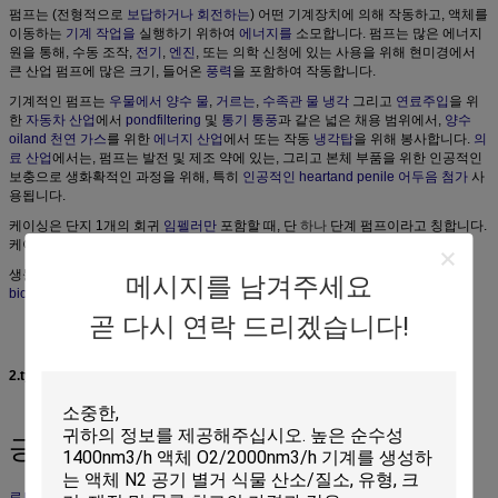
펌프는 (전형적으로
보답하거나
회전하는
) 어떤 기계장치에 의해 작동하고, 액체를
이동하는
기계 작업을
실행하기 위하여
에너지를
소모합니다. 펌프는 많은 에너지
원을 통해, 수동 조작,
전기
,
엔진
, 또는 의학 신청에 있는 사용을 위해 현미경에서
큰 산업 펌프에 많은 크기, 들어온
풍력
을 포함하여 작동합니다.
기계적인 펌프는
우물에서 양수 물
,
거르는
,
수족관
물
냉각
그리고
연료주입
을 위
한
자동차 산업
에서
pondfiltering
및
통기 통풍
과 같은 넓은 채용 범위에서,
양수
oiland
천연 가스
를 위한
에너지 산업
에서 또는 작동
냉각탑
을 위해 봉사합니다.
의
료 산업
에서는, 펌프는 발전 및 제조 약에 있는, 그리고 본체 부품을 위한 인공적인
보충으로 생화확적인 과정을 위해, 특히
인공적인 heartand
penile 어두음 첨가
사
용됩니다.
케이싱은 단지 1개의 회귀
임펠러만
포함할 때, 단
하나
단계 펌프이라고 칭합니다.
케이싱은 2개 이상 회귀 임펠러를 포함할 때, 두 배 다단식 펌프 칭합니다.
생물학에서는, 화학과 생체 역학 펌프의 많은 다른 유형은
진화했습니다
;
메시지를 남겨주세요
biomimicry
때때로 기계적인 펌프의 신형 개발에서 사용됩니다.
곧 다시 연락 드리겠습니다!
2.type
긍정 진지변환 펌프
로브 펌프
internals