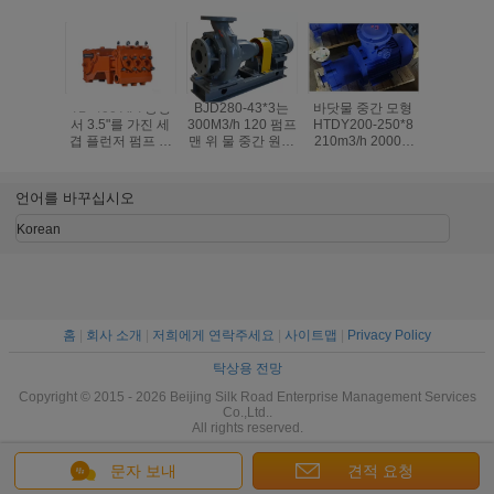
TL -400 API 증명
BJD280-43*3는
바닷물 중간 모형
500m3/h 
서 3.5"를 가진 세
300M3/h 120 펌프
HTDY200-250*8
530mm 
겹 플런저 펌프 플
맨 위 물 중간 원심
210m3/h 2000m
경 95 펌
런저 600-
펌프를 만듭니다
펌프 머리 20mpa
원심 
30000L/H
출력 압력 원심 펌
프
언어를 바꾸십시오
Korean
홈
|
회사 소개
|
저희에게 연락주세요
|
사이트맵
|
Privacy Policy
탁상용 전망
Copyright © 2015 - 2026 Beijing Silk Road Enterprise Management Services
Co.,Ltd..
All rights reserved.
문자 보내
견적 요청