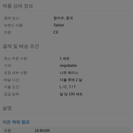
제품 상세 정보
원래 장소:
항저우, 중국
브랜드 이름:
Tailian
인증:
CE
결제 및 배송 조건
최소 주문 수량:
1 세트
가격:
negotiable
포장 세부 사항:
나무 케이스
배달 시간:
지불 후에 2 달
지불 조건:
L / C, T / T
공급 능력:
달 당 100 세트
설명
저온 액체 펌프
흐름:
16.8m3/h