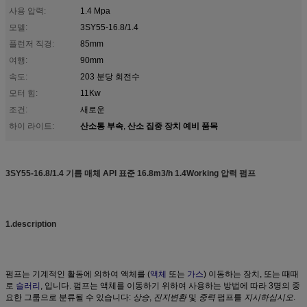
사용 압력:
1.4 Mpa
모델:
3SY55-16.8/1.4
플런저 직경:
85mm
여행:
90mm
속도:
203 분당 회전수
모터 힘:
11Kw
조건:
새로운
산소통 부속
산소 집중 장치 예비 품목
하이 라이트:
,
3SY55-16.8/1.4 기름 매체 API 표준 16.8m3/h 1.4Working 압력 펌프
1.description
펌프는 기계적인 활동에 의하여 액체를 (
액체
또는
가스
) 이동하는 장치, 또는 때때
로
슬러리
, 입니다. 펌프는 액체를 이동하기 위하여 사용하는 방법에 따라 3명의 중
요한 그룹으로 분류될 수 있습니다:
상승
,
진지변환
및
중력
펌프를
지시하십시오
.