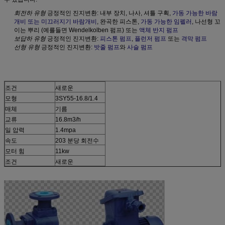
회전하 유형
긍정적인 진지변환: 내부 장치, 나사, 셔틀 구획,
가동 가능한 바람
개비 또는 미끄러지기 바람개비
, 완곡한 피스톤,
가동 가능한 임펠러
, 나선형 꼬
이는 뿌리 (예를들면 Wendelkolben 펌프) 또는
액체 반지 펌프
보답하 유형
긍정적인 진지변환:
피스톤 펌프
,
플런저 펌프
또는
격막 펌프
선형 유형
긍정적인 진지변환:
밧줄 펌프
와
사슬 펌프
조건
새로운
모형
3SY55-16.8/1.4
매체
기름
교류
16.8m3/h
일 압력
1.4mpa
속도
203 분당 회전수
모터 힘
11kw
조건
새로운