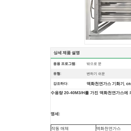
상세 제품 설명
응용 프로그램:
밖으로 문
유형:
변하기 쉬운
액화천연가스 기화기
c
강조하다:
,
수용량 20-40M3/H를 가진 액화천연가스
명세:
작동 매체
액화천연가스