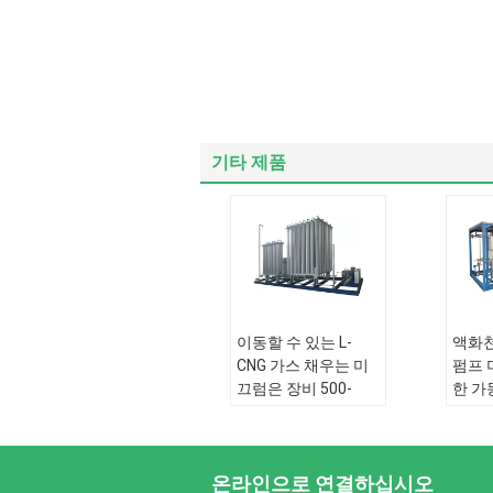
기타 제품
이동할 수 있는 L-
액화
CNG 가스 채우는 미
펌프 
끄럼은 장비 500-
한 가동
5000Nm3/h를 거치
가진 
했습니다
습니
응용 프로그램:
밖으
응용 
온라인으로 연결하십시오