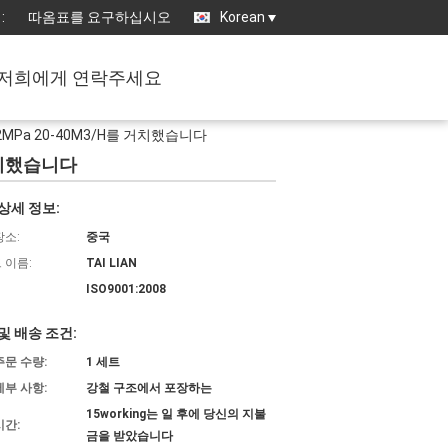
:
따옴표를 요구하십시오
Korean
저희에게 연락주세요
MPa 20-40M3/H를 거치했습니다
거치했습니다
상세 정보:
장소:
중국
 이름:
TAI LIAN
ISO9001:2008
및 배송 조건:
주문 수량:
1 세트
세부 사항:
강철 구조에서 포장하는
15working는 일 후에 당신의 지불
시간:
금을 받았습니다