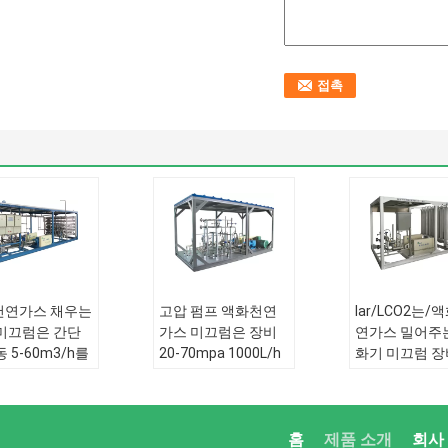
천연가스 채우는
고압 펌프 액화천연
lar/LCO2는/
미끄럼은 간단
가스 미끄럼은 장비
연가스 밀어주
 5-60m3/h를
20-70mpa 1000L/h
화기 미끄럼 장
장비를 거치했
를 거치했습니다
100-8000Nm
다
거치했습니다
응용 프로그램:
밖으
프로그램:
밖으
로 문
응용 프로그램
홈
제품 소개
회사