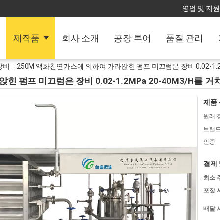
영업 및 지원 
제작품
회사 소개
공장 투어
품질 관리
장비
250M 액화천연가스에 의하여 가라앉힌 펌프 미끄럼은 장비 0.02-1.2
 펌프 미끄럼은 장비 0.02-1.2MPa 20-40M3/H를 
제품 
원래 
브랜드
인증:
결제 
최소 
포장 
배달 