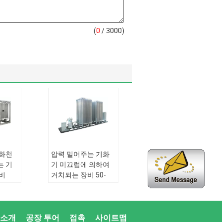
(
0
/ 3000)
액화천
압력 밀어주는 기화
는 기
기 미끄럼에 의하여
비
거치되는 장비 50-
3/h를
1000Nm3/h
응용 프로그램:
밖으
:
야외
로 문
 소개
공장 투어
접촉
사이트맵