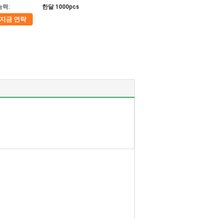
능력:
한달 1000pcs
지금 연락