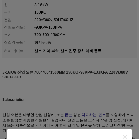
힘:
3-16KW
무게:
150KG
전압:
220v/380v, 50HZ/60HZ
정확도 정도:
-98KPA-133KPA
크기:
700*700*1500MM
장소의 근원:
항저우, 중국
산소 기계 부속
산소 집중 장치 예비 품목
하이 라이트:
,
3-16KW 산업 오븐 700*700*1500MM 150KG -98KPA-133KPA 220V/380V,
50Hz/60Hz
1.description
산업 오븐은 다양한 산업 신청에, 또는
굽는
성분
치료하는
,
건조
를 포함하여 부속
또는 완성품 사용된 격렬한 약실입니다.
산업 오븐은 크거나 작은 양 신청, 배치에
서 또는 지속적으로 컨베이어 선과 함께 크기 및 윤곽을 위해, 그리고 다양한 온도
편차 이용될, 수 있습니다.
그런 오븐은 많은 다른 신청, 화학 가공을 포함하여,
식량 생산
그리고
지상 산
성분