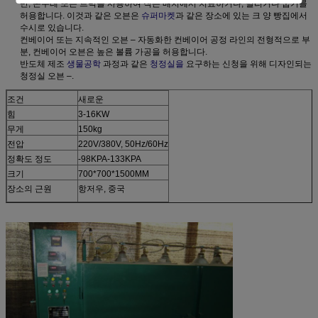
반, 손수레 또는 트럭을 사용하여 작은 배치에서 치료하거나, 말리거나 굽기를
허용합니다. 이것과 같은 오븐은
슈퍼마켓
과 같은 장소에 있는 크 양 빵집에서
수시로 있습니다.
컨베이어 또는 지속적인 오븐 – 자동화한 컨베이어 공정 라인의 전형적으로 부
분, 컨베이어 오븐은 높은 볼륨 가공을 허용합니다.
반도체 제조
생물공학
과정과 같은
청정실을
요구하는 신청을 위해 디자인되는
청정실 오븐 –.
조건
새로운
힘
3-16KW
무게
150kg
전압
220V/380V, 50Hz/60Hz
정확도 정도
-98KPA-133KPA
크기
700*700*1500MM
장소의 근원
항저우, 중국