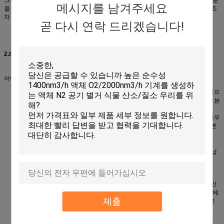
메시지를 남겨주세요
을 붙이기 위하여 회로판이 컨베이어 오븐을 통해서 달리는 전자제품 산업에서 조
차 이용됩니다.
곧 다시 연락 드리겠습니다!
2.type
어떤 일반적인 종류의 산업 오븐은 다음을 포함합니다:
오븐을 치료해서 – 일단 특정한 온도가 도달되면 물질에 있는 화학 반응을 일으
키는 원인이 되는 것을 디자인했습니다.
분말 코팅은
1개의 일반적인 치료 오븐
사용입니다.
건조용 오븐 – 습기를 제거하는 것을 디자인했습니다. 전형적인 신청은 전 대우
하고 그리고 그리고 있습니다. 그런 오븐은 또한
킬른
으로 때때로
세라믹
킬른
에서 사용되다와 동일한 고열을 도달하지 않더라도, 알려집니다.
굽는 오븐
– 결합 치료 그리고 건조용 오븐의 기능.
썰물 오븐 – 썰물 오븐은
인쇄 회로 기판
(PCB)에
지상 산
전자 부품의
썰물 납
땜
을 위해 1 차적으로 사용된 기계입니다.
대류 썰물 오븐의 그래픽 보기.
오븐은 온도를 위해 개인적으로 통제될 수 있는 다수 지역을 포함합니다. 일반
적으로 한개 이상 냉각 지역에 선행된 몇몇 난방 지역이 있습니다. PCB는
컨베
제출
이어 벨트
에 오븐을 통해서 움직이고, 통제되는 시간 온도 단면도를 그러므로
복종됩니다.
배치 오븐 –
오븐
, 배치 오븐
트럭에서
또한 불린 장 또는
Walk-in는/
선회한 선