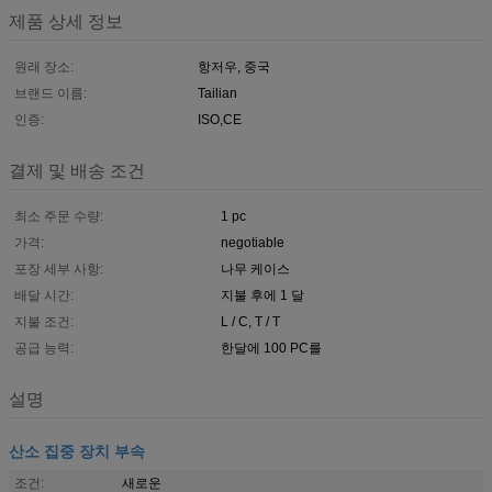
제품 상세 정보
원래 장소:
항저우, 중국
브랜드 이름:
Tailian
인증:
ISO,CE
결제 및 배송 조건
최소 주문 수량:
1 pc
가격:
negotiable
포장 세부 사항:
나무 케이스
배달 시간:
지불 후에 1 달
지불 조건:
L / C, T / T
공급 능력:
한달에 100 PC를
설명
산소 집중 장치 부속
조건:
새로운